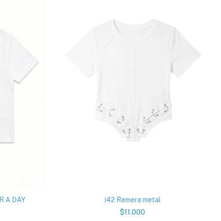
R A DAY
i42 Remera metal
$11.000