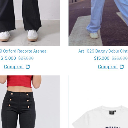
9 Oxford Recorte Atenea
Art 1026 Baggy Doble Cint
$15.000
$27.000
$15.000
$26.000
Comprar
Comprar