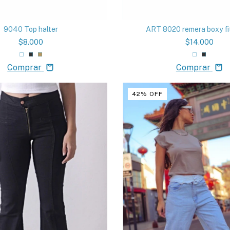
9040 Top halter
ART 8020 remera boxy f
$8.000
$14.000
Comprar
Comprar
42
%
OFF