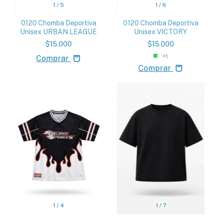
1
/
5
1
/
6
0120 Chomba Deportiva
0120 Chomba Deportiva
Unisex URBAN LEAGUE
Unisex VICTORY
$15.000
$15.000
+1
Comprar
Comprar
1
/
4
1
/
7